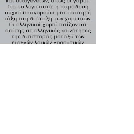
και οικογενειών, όπως οι γάμοι.
Για το λόγο αυτό, η παράδοση
συχνά υπαγορεύει μια αυστηρή
τάξη στη διάταξη των χορευτών.
Οι ελληνικοί χοροί παίζονται
επίσης σε ελληνικές κοινότητες
της διασποράς μεταξύ των
διεθνών λαϊκών χορευτικών
ομάδων.
Κούμα 1 Λάρισα Ελλάδα
241 30 241 56
-
6944 87 94 82
streetlatin@outlook.com